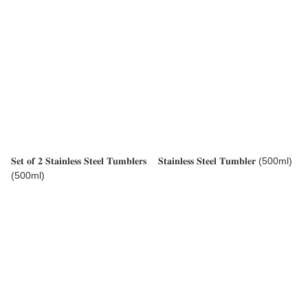
𝐒𝐞𝐭 𝐨𝐟 𝟐 𝐒𝐭𝐚𝐢𝐧𝐥𝐞𝐬𝐬 𝐒𝐭𝐞𝐞𝐥 𝐓𝐮𝐦𝐛𝐥𝐞𝐫𝐬
𝐒𝐭𝐚𝐢𝐧𝐥𝐞𝐬𝐬 𝐒𝐭𝐞𝐞𝐥 𝐓𝐮𝐦𝐛𝐥𝐞𝐫 (500ml)
(500ml)