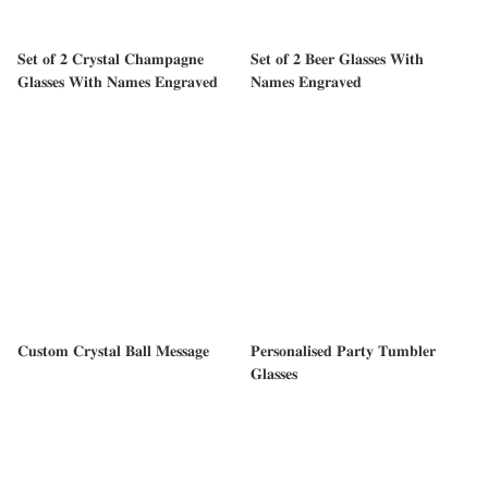
𝐒𝐞𝐭 𝐨𝐟 𝟐 𝐂𝐫𝐲𝐬𝐭𝐚𝐥 𝐂𝐡𝐚𝐦𝐩𝐚𝐠𝐧𝐞
𝐒𝐞𝐭 𝐨𝐟 𝟐 𝐁𝐞𝐞𝐫 𝐆𝐥𝐚𝐬𝐬𝐞𝐬 𝐖𝐢𝐭𝐡
𝐆𝐥𝐚𝐬𝐬𝐞𝐬 𝐖𝐢𝐭𝐡 𝐍𝐚𝐦𝐞𝐬 𝐄𝐧𝐠𝐫𝐚𝐯𝐞𝐝
𝐍𝐚𝐦𝐞𝐬 𝐄𝐧𝐠𝐫𝐚𝐯𝐞𝐝
𝐂𝐮𝐬𝐭𝐨𝐦 𝐂𝐫𝐲𝐬𝐭𝐚𝐥 𝐁𝐚𝐥𝐥 𝐌𝐞𝐬𝐬𝐚𝐠𝐞
𝐏𝐞𝐫𝐬𝐨𝐧𝐚𝐥𝐢𝐬𝐞𝐝 𝐏𝐚𝐫𝐭𝐲 𝐓𝐮𝐦𝐛𝐥𝐞𝐫
𝐆𝐥𝐚𝐬𝐬𝐞𝐬