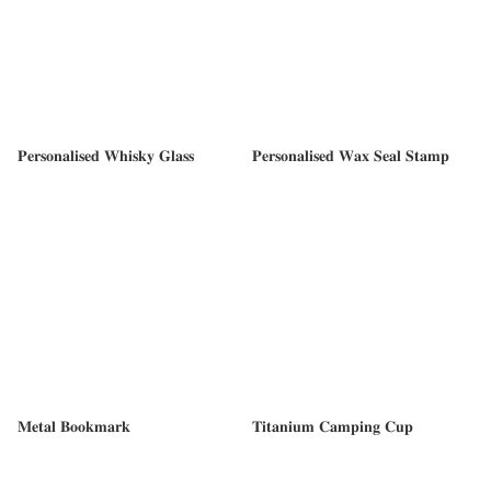
𝐏𝐞𝐫𝐬𝐨𝐧𝐚𝐥𝐢𝐬𝐞𝐝 𝐖𝐡𝐢𝐬𝐤𝐲 𝐆𝐥𝐚𝐬𝐬
𝐏𝐞𝐫𝐬𝐨𝐧𝐚𝐥𝐢𝐬𝐞𝐝 𝐖𝐚𝐱 𝐒𝐞𝐚𝐥 𝐒𝐭𝐚𝐦𝐩
𝐌𝐞𝐭𝐚𝐥 𝐁𝐨𝐨𝐤𝐦𝐚𝐫𝐤
𝐓𝐢𝐭𝐚𝐧𝐢𝐮𝐦 𝐂𝐚𝐦𝐩𝐢𝐧𝐠 𝐂𝐮𝐩