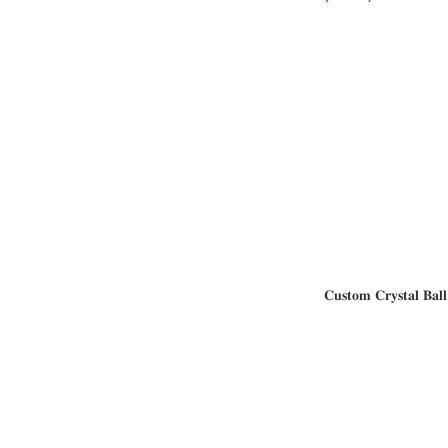
𝐂𝐮𝐬𝐭𝐨𝐦 𝐂𝐫𝐲𝐬𝐭𝐚𝐥 𝐁𝐚𝐥