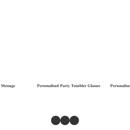
 𝐌𝐞𝐬𝐬𝐚𝐠𝐞
𝐏𝐞𝐫𝐬𝐨𝐧𝐚𝐥𝐢𝐬𝐞𝐝 𝐏𝐚𝐫𝐭𝐲 𝐓𝐮𝐦𝐛𝐥𝐞𝐫 𝐆𝐥𝐚𝐬𝐬𝐞𝐬
𝐏𝐞𝐫𝐬𝐨𝐧𝐚𝐥𝐢𝐬