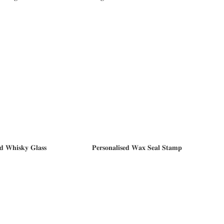
𝐞𝐝 𝐖𝐡𝐢𝐬𝐤𝐲 𝐆𝐥𝐚𝐬𝐬
𝐏𝐞𝐫𝐬𝐨𝐧𝐚𝐥𝐢𝐬𝐞𝐝 𝐖𝐚𝐱 𝐒𝐞𝐚𝐥 𝐒𝐭𝐚𝐦𝐩