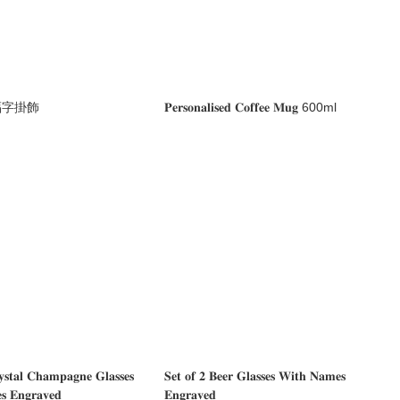
福字掛飾
𝐏𝐞𝐫𝐬𝐨𝐧𝐚𝐥𝐢𝐬𝐞𝐝 𝐂𝐨𝐟𝐟𝐞𝐞 𝐌𝐮𝐠 600ml
𝐲𝐬𝐭𝐚𝐥 𝐂𝐡𝐚𝐦𝐩𝐚𝐠𝐧𝐞 𝐆𝐥𝐚𝐬𝐬𝐞𝐬
𝐒𝐞𝐭 𝐨𝐟 𝟐 𝐁𝐞𝐞𝐫 𝐆𝐥𝐚𝐬𝐬𝐞𝐬 𝐖𝐢𝐭𝐡 𝐍𝐚𝐦𝐞𝐬
𝐬 𝐄𝐧𝐠𝐫𝐚𝐯𝐞𝐝
𝐄𝐧𝐠𝐫𝐚𝐯𝐞𝐝