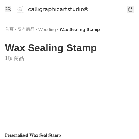
𝖼𝖺𝗅𝗅𝗂𝗀𝗋𝖺𝗉𝗁𝗂𝖼𝖺𝗋𝗍𝗌𝗍𝗎𝖽𝗂𝗈®
首頁
/
所有商品
/
/
Wedding
Wax Sealing Stamp
Wax Sealing Stamp
1項 商品
𝐏𝐞𝐫𝐬𝐨𝐧𝐚𝐥𝐢𝐬𝐞𝐝 𝐖𝐚𝐱 𝐒𝐞𝐚𝐥 𝐒𝐭𝐚𝐦𝐩