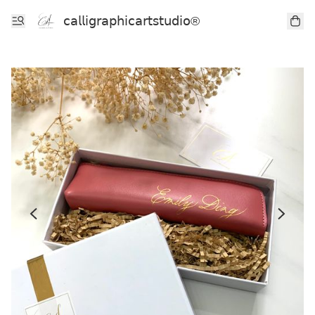
𝖼𝖺𝗅𝗅𝗂𝗀𝗋𝖺𝗉𝗁𝗂𝖼𝖺𝗋𝗍𝗌𝗍𝗎𝖽𝗂𝗈®