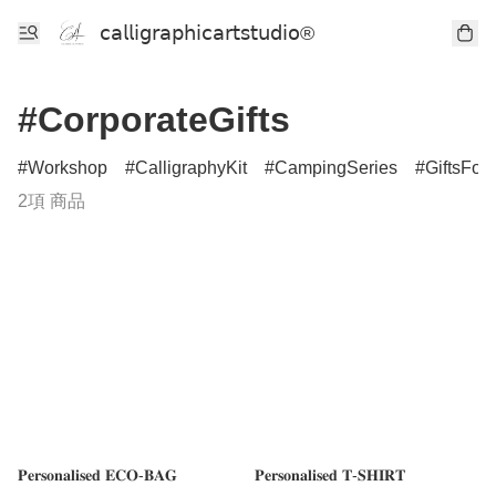
𝖼𝖺𝗅𝗅𝗂𝗀𝗋𝖺𝗉𝗁𝗂𝖼𝖺𝗋𝗍𝗌𝗍𝗎𝖽𝗂𝗈®
#CorporateGifts
Workshop
CalligraphyKit
CampingSeries
GiftsFor
2項 商品
𝐏𝐞𝐫𝐬𝐨𝐧𝐚𝐥𝐢𝐬𝐞𝐝 𝐄𝐂𝐎-𝐁𝐀𝐆
𝐏𝐞𝐫𝐬𝐨𝐧𝐚𝐥𝐢𝐬𝐞𝐝 𝐓-𝐒𝐇𝐈𝐑𝐓