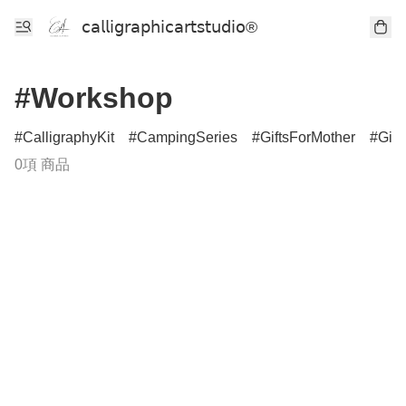
𝖼𝖺𝗅𝗅𝗂𝗀𝗋𝖺𝗉𝗁𝗂𝖼𝖺𝗋𝗍𝗌𝗍𝗎𝖽𝗂𝗈®
#Workshop
CalligraphyKit
CampingSeries
GiftsForMother
Gift
0項 商品